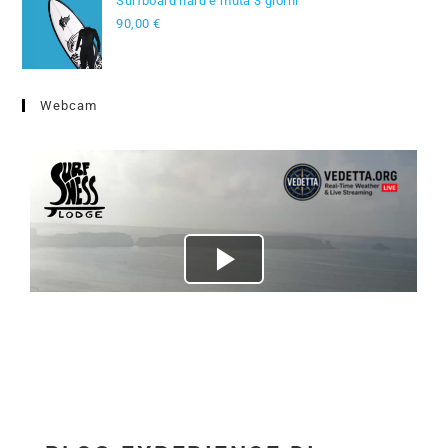
Surfboard hard e muta 3 giorni
90,00
€
Webcam