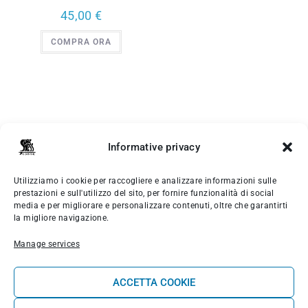
45,00
€
COMPRA ORA
Informative privacy
Utilizziamo i cookie per raccogliere e analizzare informazioni sulle
prestazioni e sull'utilizzo del sito, per fornire funzionalità di social
MENÙ PRINCIPALE
media e per migliorare e personalizzare contenuti, oltre che garantirti
la migliore navigazione.
Manage services
Os quartos
Escola de Surf
ACCETTA COOKIE
Bem-estar