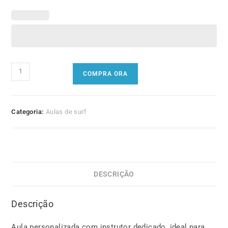
Quantidade
COMPRA ORA
de
Aula
particular
Categoria:
Aulas de surf
DESCRIÇÃO
Descrição
Aula personalizada com instrutor dedicado, ideal para