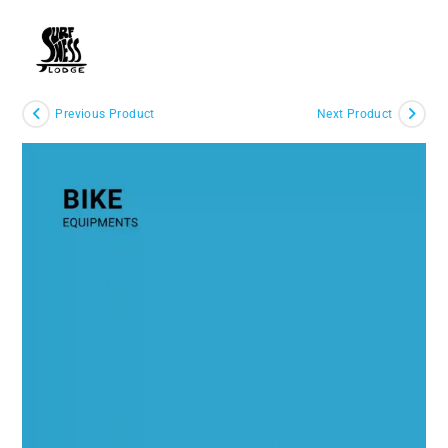
Skip
to
MENU
content
Previous Product
Next Product