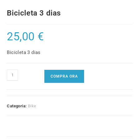
Bicicleta 3 dias
25,00
€
Bicicleta 3 dias
Quantidade
COMPRA ORA
de
Bicicleta
3
dias
Categoria:
Bike