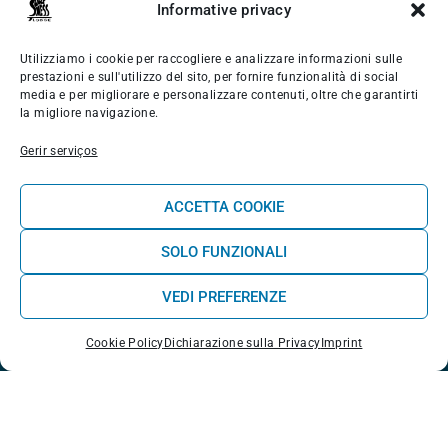
Informative privacy
Bem-estar
Shop
Utilizziamo i cookie per raccogliere e analizzare informazioni sulle
prestazioni e sull'utilizzo del sito, per fornire funzionalità di social
Quem Somos
media e per migliorare e personalizzare contenuti, oltre che garantirti
la migliore navigazione.
Blog Experience
Gerir serviços
Contacte-nos
ACCETTA COOKIE
CONTATTI
SOLO FUNZIONALI
VEDI PREFERENZE
Rua do Lagido 19, Casais do Baleal (Ferrel) 2520-195
| Peniche
Cookie Policy
Dichiarazione sulla Privacy
Imprint
+351 962 134 470
Opens
in