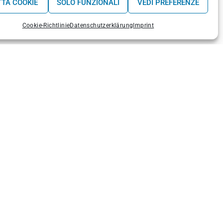
TA COOKIE
SOLO FUNZIONALI
VEDI PREFERENZE
EAL, PENICHE
Cookie-Richtlinie
Datenschutzerklärung
Imprint