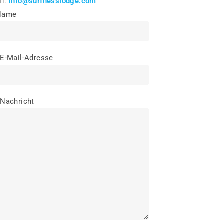
il:
info@surfnesslodge.com
 Name
 E-Mail-Adresse
 Nachricht