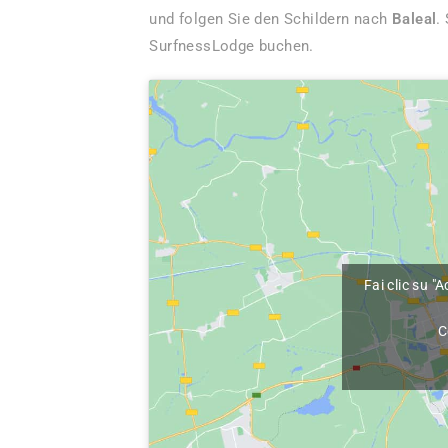
und folgen Sie den Schildern nach
Baleal
.
SurfnessLodge buchen.
Fai clic su "
C