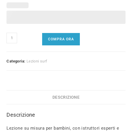
Lezione
COMPRA ORA
surf
bambini
di
Categoria:
Lezioni surf
gruppo
quantità
DESCRIZIONE
Descrizione
Lezione su misura per bambini, con istruttori esperti e