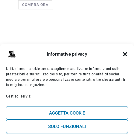
COMPRA ORA
Informative privacy
Utilizziamo i cookie per raccogliere e analizzare informazioni sulle
prestazioni e sull'utilizzo del sito, per fornire funzionalità di social
MENÙ PRINCIPALE
media e per migliorare e personalizzare contenuti, oltre che garantirti
la migliore navigazione.
Le Camere
Gestisci servizi
Scuola Surf
ACCETTA COOKIE
Benessere
SOLO FUNZIONALI
Shop