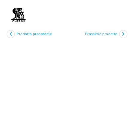
Salta
al
MENU
contenuto
Prodotto precedente
Prossimo prodotto