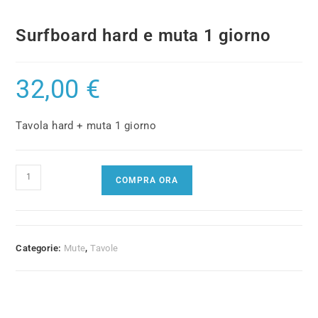
Surfboard hard e muta 1 giorno
32,00
€
Tavola hard + muta 1 giorno
Surfboard
COMPRA ORA
hard
e
muta
1
Categorie:
Mute
,
Tavole
giorno
quantità