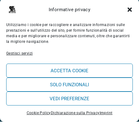
Informative privacy
Benessere
Shop
Utilizziamo i cookie per raccogliere e analizzare informazioni sulle
prestazioni e sull'utilizzo del sito, per fornire funzionalità di social
media e per migliorare e personalizzare contenuti, oltre che garantirti
Chi Siamo
la migliore navigazione.
Blog Experience
Gestisci servizi
Contattaci
ACCETTA COOKIE
CONTATTI
SOLO FUNZIONALI
VEDI PREFERENZE
Rua do Lagido 19, Casais do Baleal (Ferrel) 2520-195
| Peniche
Cookie Policy
Dichiarazione sulla Privacy
Imprint
+351 962 134 470