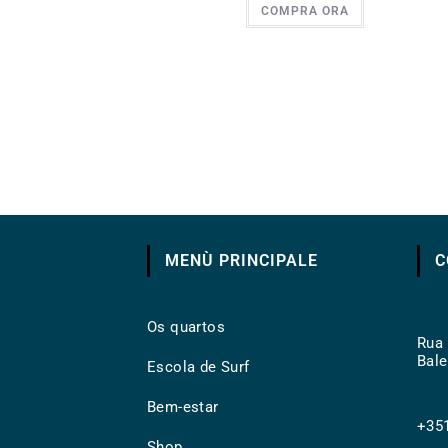
COMPRA ORA
MENÙ PRINCIPALE
C
Os quartos
Rua 
Bale
Escola de Surf
Bem-estar
+351
Shop
Ope