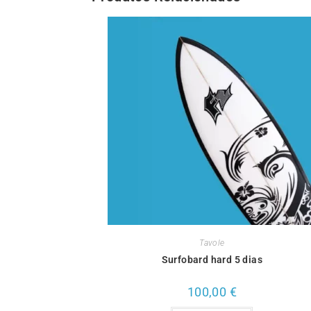
Tavole
Surfobard hard 5 dias
100,00
€