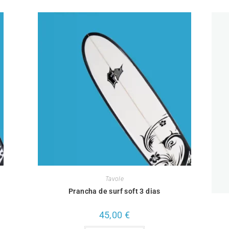
Tavole
Prancha de surf soft 3 dias
45,00
€