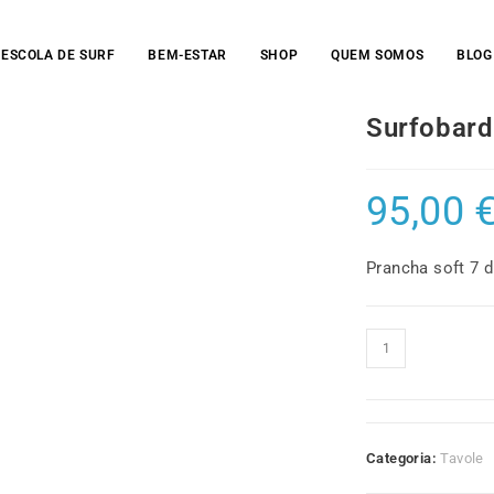
ESCOLA DE SURF
BEM-ESTAR
SHOP
QUEM SOMOS
BLOG
Surfobard 
95,00
Prancha soft 7 d
Quantidade
de
Surfobard
soft
7
Categoria:
Tavole
dias