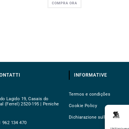
COMPRA ORA
ONTATTI
INFORMATIVE
Termos e condições
do Lagido 19, Casais do
al (Ferrel) 2520-195 | Peniche
Cookie Policy
Dichiarazione sulla Privacy
 962 134 470
ns