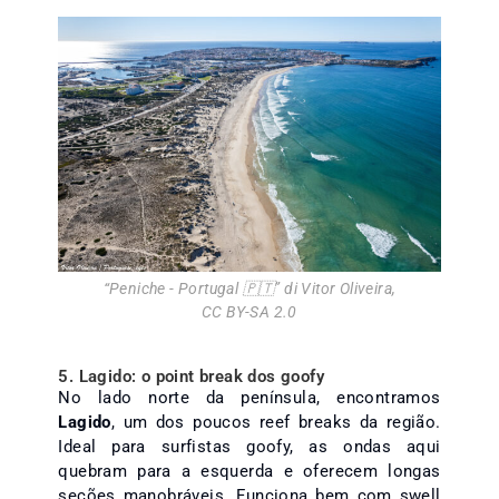
“
Peniche - Portugal 🇵🇹
” di
Vitor Oliveira
,
CC BY-SA 2.0
5. Lagido: o point break dos goofy
No lado norte da península, encontramos
Lagido
, um dos poucos reef breaks da região.
Ideal para surfistas goofy, as ondas aqui
quebram para a esquerda e oferecem longas
seções manobráveis. Funciona bem com swell