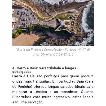
“
Forte da Praia da Consolação - Portugal 🇵🇹
” di
Vitor Oliveira
,
CC BY-SA 2.0
4. Cerro e Baía: versatilidade e longas
cavalgadas
Cerro
e
Baía
são perfeitos para quem procura
ondas mais tranquilas. Em particular,
Baía
(Baia
de Peniche) oferece longas paredes ideais para
melhorar a técnica e as manobras. Quando
Supertubos está muito agressivo, estes locais
são uma salvação.