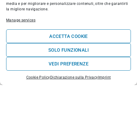
poderosas
media e per migliorare e personalizzare contenuti, oltre che garantirti
Um pouco mais ao norte, encontramos
la migliore navigazione.
Almagreira
, um local menos movimentado e
Manage services
mais selvagem. Praia longa e arenosa, ondas
fortes e variadas, ideal para quem procura uma
experiência mais imersa na natureza. É preciso
ACCETTA COOKIE
um pouco de esforço para entrar e sair, mas
vale a pena.
SOLO FUNZIONALI
VEDI PREFERENZE
Cookie Policy
Dichiarazione sulla Privacy
Imprint