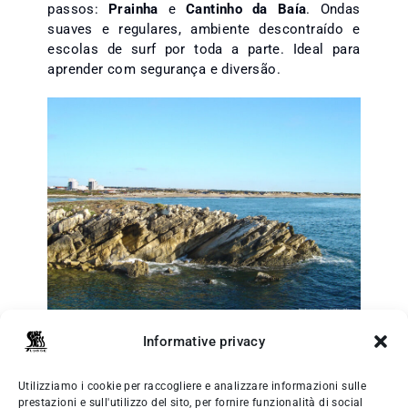
passos:
Prainha
e
Cantinho da Baía
. Ondas
suaves e regulares, ambiente descontraído e
escolas de surf por toda a parte. Ideal para
aprender com segurança e diversão.
“
Ilha do Baleal - Portugal
” di
Vitor Oliveira
,
Informative privacy
CC BY-SA 2.0
Utilizziamo i cookie per raccogliere e analizzare informazioni sulle
7. Almagreira: vibrações selvagens e ondas
prestazioni e sull'utilizzo del sito, per fornire funzionalità di social