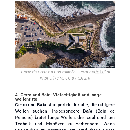
“
Forte da Praia da Consolação - Portugal 🇵🇹
” di
Vitor Oliveira
,
CC BY-SA 2.0
4. Cerro und Baía: Vielseitigkeit und lange
Wellenritte
Cerro
und
Baía
sind perfekt für alle, die ruhigere
Wellen suchen. Insbesondere
Baía
(Baia de
Peniche) bietet lange Wellen, die ideal sind, um
Technik und Manöver zu verbessern. Wenn