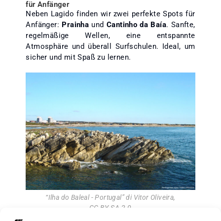
für Anfänger
Neben Lagido finden wir zwei perfekte Spots für
Anfänger:
Prainha
und
Cantinho da Baía
. Sanfte,
regelmäßige Wellen, eine entspannte
Atmosphäre und überall Surfschulen. Ideal, um
sicher und mit Spaß zu lernen.
“
Ilha do Baleal - Portugal
” di
Vitor Oliveira
,
CC BY-SA 2.0