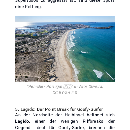
Supertubos zu aggressiv ist, sind diese Spots
eine Rettung.
“
Peniche - Portugal 🇵🇹
” di
Vitor Oliveira
,
CC BY-SA 2.0
5. Lagido: Der Point Break für Goofy-Surfer
An der Nordseite der Halbinsel befindet sich
Lagido
, einer der wenigen Riffbreaks der
Gegend. Ideal für Goofy-Surfer, brechen die