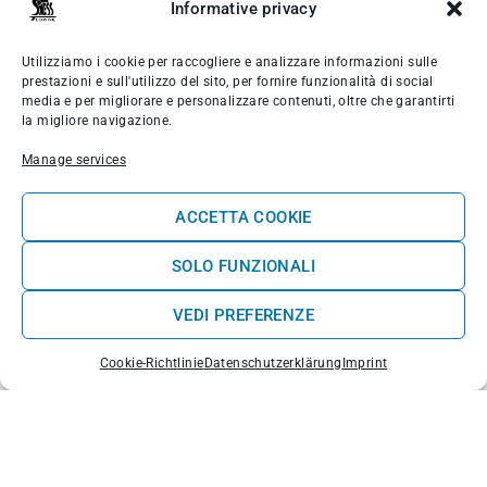
Informative privacy
7. Almagreira: wilde Vibes und kraftvolle Wellen
Etwas weiter nördlich liegt
Almagreira
, ein
Utilizziamo i cookie per raccogliere e analizzare informazioni sulle
weniger überlaufener und wilderer Spot. Ein
prestazioni e sull'utilizzo del sito, per fornire funzionalità di social
langer Sandstrand mit kraftvollen und
media e per migliorare e personalizzare contenuti, oltre che garantirti
la migliore navigazione.
abwechslungsreichen Wellen, ideal für alle, die
ein Erlebnis inmitten der Natur suchen. Man
Manage services
braucht etwas Kraft in den Beinen, um hinein-
und herauszukommen, aber es lohnt sich.
ACCETTA COOKIE
SOLO FUNZIONALI
VEDI PREFERENZE
Cookie-Richtlinie
Datenschutzerklärung
Imprint